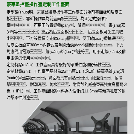
豪華監控臺操作臺定制工作臺面
定制說(shuō)明：豪華監控臺操作臺工作臺面分為前臺面板和后臺面
板，靠近操作員為前臺面板，為固定式操作平
臺，可用于放置鍵盤(pán)、鼠標，書(shū)寫
(xiě)等；靠后為后臺面板，后臺面板可免工具取
出，下方設置橫向走線(xiàn)槽，便于線(xiàn)纜鋪設；
后臺面板設置300mm內嵌式帶毛刷活動(dòng)翻板，下方
對應備用電源、網(wǎng)絡(luò )插座等，用于走線(xiàn)及備
用電源的使用。
定制特點(diǎn)：工作臺面具有很好的承重性能和舒適性。
定制材質(zhì)：工作臺面基材為25mm厚E1（或E0）級高品質(zhì)環
(huán)保密度板，飾面為具有耐熱、耐煙灼、耐撞
擊、耐潮濕、防水、耐腐蝕的威盛亞高強度高壓耐火
板（HPL）；工作臺面封邊材料為人性化的11.5mm帶傾斜弧度的耐
沖擊柔性封邊。