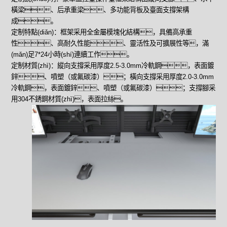
橫梁、后承重梁、多功能背板及臺面支撐架構
成。
定制特點(diǎn)：框架采用全金屬模塊化結構，具備高承重
性、高耐久性能、靈活性及可擴展性等，滿
(mǎn)足7*24小時(shí)連續工作。
定制材質(zhì)：縱向支撐采用厚度2.5-3.0mm冷軌鋼，表面鍍
鋅、噴塑（或氟碳漆）；橫向支撐采用厚度2.0-3.0mm
冷軌鋼，表面鍍鋅、噴塑（或氟碳漆）；支撐腳采
用304不銹鋼材質(zhì)，表面拉絲。