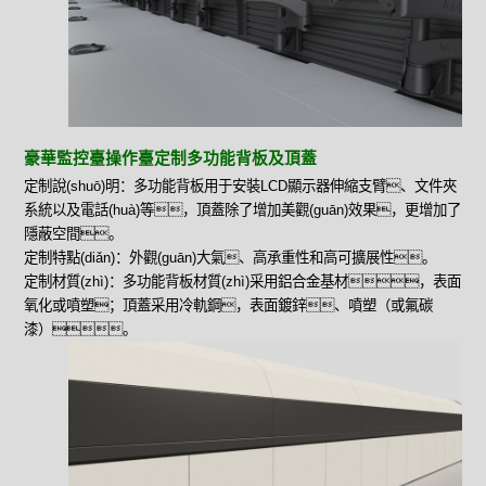
豪華監控臺操作臺定制多功能背板及頂蓋
定制說(shuō)明：多功能背板用于安裝LCD顯示器伸縮支臂、文件夾
系統以及電話(huà)等，頂蓋除了增加美觀(guān)效果，更增加了
隱蔽空間。
定制特點(diǎn)：外觀(guān)大氣、高承重性和高可擴展性。
定制材質(zhì)：多功能背板材質(zhì)采用鋁合金基材，表面
氧化或噴塑；頂蓋采用冷軌鋼，表面鍍鋅、噴塑（或氟碳
漆）。